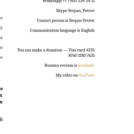
WhatsApp +7 (914) 224-24-11
Skype Stepan_Petrov
го
Contact person is Stepan Petrov
бу
Communication language is English
ба
но
You can make a donation
— Visa card 4276
8760 1283 7631
ре
Russian version is
available
My video on
YouTube
е
х
о
й