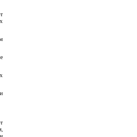
ют
их
м
е
х
и
т
,
 и