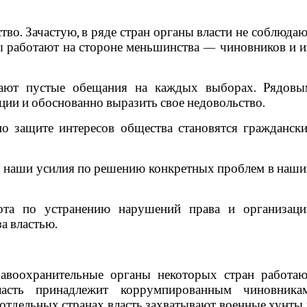
ство. Зачастую, в ряде стран органы власти не соблюда
ны работают на стороне меньшинства — чиновников и 
ают пустые обещания на каждых выборах. Рядовы
ции и обоснованно выразить свое недовольство.
о защите интересов общества становятся граждански
 наши усилия по решению конкретных проблем в наши
бота по устранению нарушений права и организаци
а властью.
равоохранительные органы некоторых стран работаю
асть принадлежит коррумпированным чиновникам
 отдельных странах власть захватывают военные хунты