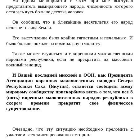
На одном мероприятии в ООН при мне выступал
представитель вымирающего народа, численность которого
осталась чуть больше десятка человек.
Он сообщил, что в ближайшие десятилетия его народ
исчезнет с лица Земли.
Его выступление было крайне тягостным и печальным. И
было больше похоже на поминальную молитву.
Также может случиться и с коренными малочисленными
народами республики, если не прекратить их массовый
военный геноцид.
И Вашей последней миссией в ООН, как Президента
Ассоциации коренных малочисленных народов Севера
Республики Саха (Якутия), останется сообщить всему
мировому сообществу
прискорбную весть о том, что все 5
(пять) коренных малочисленных народов республики в
скором времени прекратят свое физическое
существование.
Очевидно, что эту ситуацию необходимо преломить с
участием всех заинтересованных сторон.