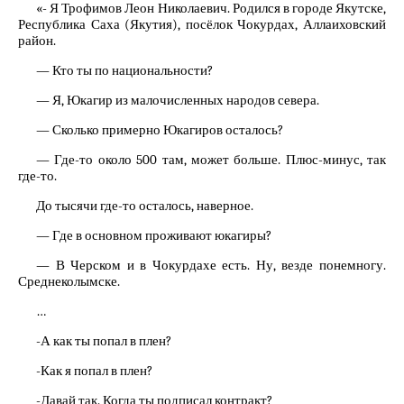
«- Я Трофимов Леон Николаевич. Родился в городе Якутске,
Республика Саха (Якутия), посёлок Чокурдах, Аллаиховский
район.
— Кто ты по национальности?
— Я, Юкагир из малочисленных народов севера.
— Сколько примерно Юкагиров осталось?
— Где-то около 500 там, может больше. Плюс-минус, так
где-то.
До тысячи где-то осталось, наверное.
— Где в основном проживают юкагиры?
— В Черском и в Чокурдахе есть. Ну, везде понемногу.
Среднеколымске.
…
-А как ты попал в плен?
-Как я попал в плен?
-Давай так. Когда ты подписал контракт?